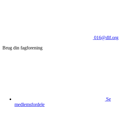
016@dlf.org
Brug din fagforening
Se
medlemsfordele