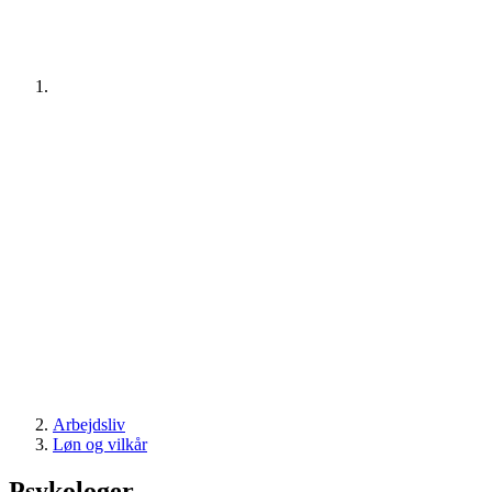
Arbejdsliv
Løn og vilkår
Psykologer