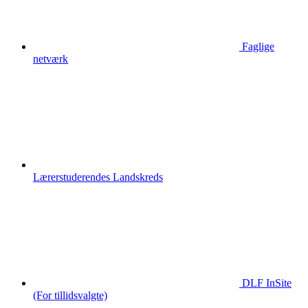
Faglige
netværk
Lærerstuderendes Landskreds
DLF InSite
(For tillidsvalgte)