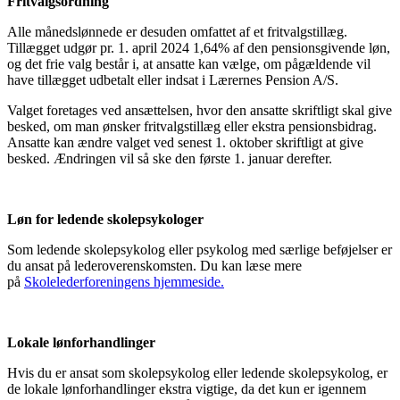
Fritvalgsordning
Alle månedslønnede er desuden omfattet af et fritvalgstillæg.
Tillægget udgør pr. 1. april 2024 1,64% af den pensionsgivende løn,
og det frie valg består i, at ansatte kan vælge, om pågældende vil
have tillægget udbetalt eller indsat i Lærernes Pension A/S.
Valget foretages ved ansættelsen, hvor den ansatte skriftligt skal give
besked, om man ønsker fritvalgstillæg eller ekstra pensionsbidrag.
Ansatte kan ændre valget ved senest 1. oktober skriftligt at give
besked. Ændringen vil så ske den første 1. januar derefter.
Løn for ledende skolepsykologer
Som ledende skolepsykolog eller psykolog med særlige beføjelser er
du ansat på lederoverenskomsten. Du kan læse mere
på
Skolelederforeningens hjemmeside.
Lokale lønforhandlinger
Hvis du er ansat som skolepsykolog eller ledende skolepsykolog, er
de lokale lønforhandlinger ekstra vigtige, da det kun er igennem