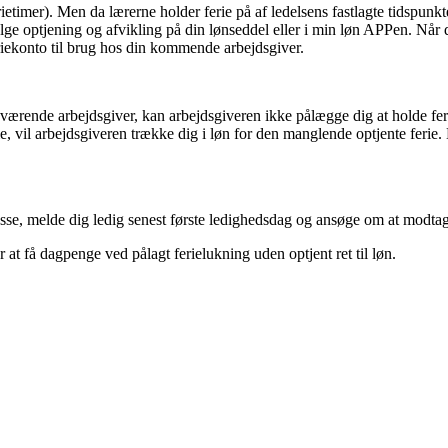
etimer). Men da lærerne holder ferie på af ledelsens fastlagte tidspunkt
følge optjening og afvikling på din lønseddel eller i min løn APPen. Når d
feriekonto til brug hos din kommende arbejdsgiver.
værende arbejdsgiver, kan arbejdsgiveren ikke pålægge dig at holde ferie
ie, vil arbejdsgiveren trække dig i løn for den manglende optjente ferie.
se, melde dig ledig senest første ledighedsdag og ansøge om at modtag
at få dagpenge ved pålagt ferielukning uden optjent ret til løn.