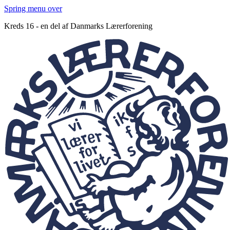
Spring menu over
Kreds 16 - en del af Danmarks Lærerforening