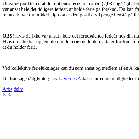
Udgangspunktet er, at der optjenes ferie pr. måned (2,08 dag/15,42 feri
var ansat hele det tidligere ferieår, at holde ferie på forskud. Du kan 
minus, bliver du trukket i løn og er den positiv, vil penge henstå på 
OBS!
Hvis du ikke var ansat i hele det forudgående ferieår hos din nu
Hvis du ikke har optjent den fulde ferie og du ikke aftaler forskudsfer
at du holder ferie.
Ved kollektive ferielukninger kan du som ansat og medlem af en A-kas
Du bør søge rådgivning hos
Lærernes A-kasse
om dine muligheder for 
Arbejdsliv
Ferie